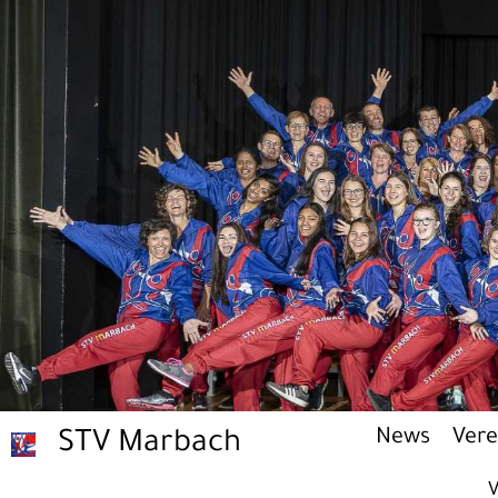
News
Vere
STV Marbach
V