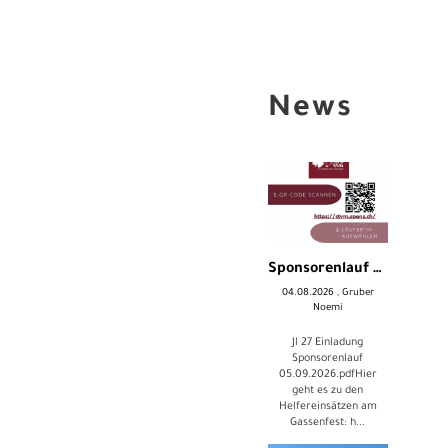
News
Sponsorenlauf am Gassenfest
04.08.2026
, Gruber
Noemi
Jl 27 Einladung
Sponsorenlauf
05.09.2026.pdfHier
geht es zu den
Helfereinsätzen am
Gassenfest: h...