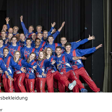
nsbekleidung
er