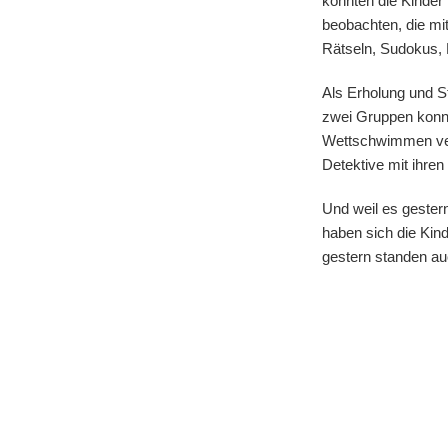
konnten die Kinder 
beobachten, die mi
Rätseln, Sudokus, L
Als Erholung und S
zwei Gruppen konnt
Wettschwimmen ver
Detektive mit ihre
Und weil es gester
haben sich die Kin
gestern standen auc