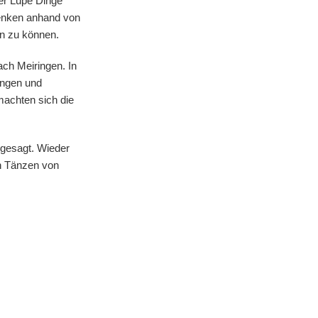
der Lupe Dinge
Denken anhand von
en zu können.
ch Meiringen. In
ingen und
achten sich die
ngesagt. Wieder
en Tänzen von