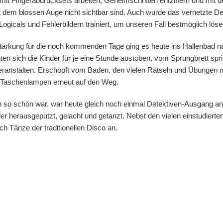
mit Fingerabdrucksets arbeiten, Geheimschriften entziffern und mit 
t dem blossen Auge nicht sichtbar sind. Auch wurde das vernetzte 
ogicals und Fehlerbildern trainiert, um unseren Fall bestmöglich lös
tärkung für die noch kommenden Tage ging es heute ins Hallenbad na
en sich die Kinder für je eine Stunde austoben, vom Sprungbrett spr
anstalten. Erschöpft vom Baden, den vielen Rätseln und Übungen m
n Taschenlampen erneut auf den Weg.
n so schön war, war heute gleich noch einmal Detektiven-Ausgang a
der herausgeputzt, gelacht und getanzt. Nebst den vielen einstudiert
h Tänze der traditionellen Disco an.